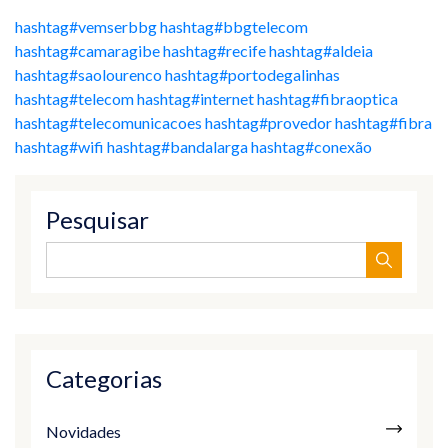
hashtag#vemserbbg
hashtag#bbgtelecom
hashtag#camaragibe
hashtag#recife
hashtag#aldeia
hashtag#saolourenco
hashtag#portodegalinhas
hashtag#telecom
hashtag#internet
hashtag#fibraoptica
hashtag#telecomunicacoes
hashtag#provedor
hashtag#fibra
hashtag#wifi
hashtag#bandalarga
hashtag#conexão
Pesquisar
Categorias
Novidades